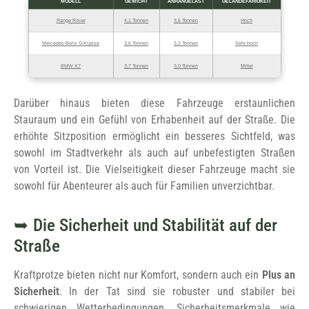
MODELL
GEWICHT
ANHÄNGELAST
GELÄNDEFÄHIGKEIT
Range Rover
4,1 Tonnen
3,5 Tonnen
Hoch
Mercedes-Benz G-Klasse
3,6 Tonnen
3,2 Tonnen
Sehr hoch
BMW X7
3,7 Tonnen
3,0 Tonnen
Mittel
Darüber hinaus bieten diese Fahrzeuge erstaunlichen
Stauraum und ein Gefühl von Erhabenheit auf der Straße. Die
erhöhte Sitzposition ermöglicht ein besseres Sichtfeld, was
sowohl im Stadtverkehr als auch auf unbefestigten Straßen
von Vorteil ist. Die Vielseitigkeit dieser Fahrzeuge macht sie
sowohl für Abenteurer als auch für Familien unverzichtbar.
Die Sicherheit und Stabilität auf der
Straße
Kraftprotze bieten nicht nur Komfort, sondern auch ein
Plus an
Sicherheit
. In der Tat sind sie robuster und stabiler bei
schwierigen Wetterbedingungen. Sicherheitsmerkmale wie