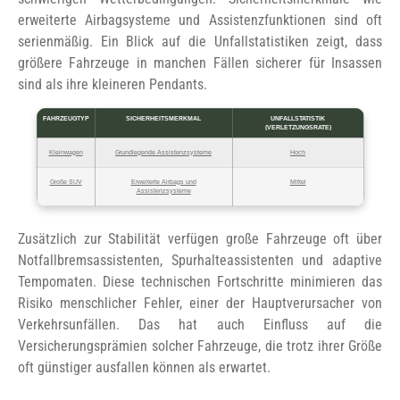
erweiterte Airbagsysteme und Assistenzfunktionen sind oft
serienmäßig. Ein Blick auf die Unfallstatistiken zeigt, dass
größere Fahrzeuge in manchen Fällen sicherer für Insassen
sind als ihre kleineren Pendants.
FAHRZEUGTYP
SICHERHEITSMERKMAL
UNFALLSTATISTIK
(VERLETZUNGSRATE)
Kleinwagen
Grundlegende Assistenzsysteme
Hoch
Große SUV
Erweiterte Airbags und
Mittel
Assistenzsysteme
Zusätzlich zur Stabilität verfügen große Fahrzeuge oft über
Notfallbremsassistenten, Spurhalteassistenten und adaptive
Tempomaten. Diese technischen Fortschritte minimieren das
Risiko menschlicher Fehler, einer der Hauptverursacher von
Verkehrsunfällen. Das hat auch Einfluss auf die
Versicherungsprämien solcher Fahrzeuge, die trotz ihrer Größe
oft günstiger ausfallen können als erwartet.