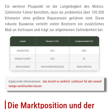
Ein weiterer Pluspunkt ist die Langlebigkeit des Motors.
Zahlreiche Fahrer berichten, dass sie problemlos über 100.000
Kilometer ohne größere Reparaturen gefahren sind. Diese
robuste Bauweise verleiht vielen Besitzern ein zusätzliches
Maß an Vertrauen und trägt zur allgemeinen Zufriedenheit bei.
Aspekt
Renault 1.3 TCe
Vergleichsmodell XYZ
Zuverlässigkeit
Hoch
Mittel
Verbrauch (L/100km)
5.5-8
6-9
Häufige Probleme
geringe Anfälligkeit für Fehler
höhere Anfälligkeit
Ergänzende Informationen :
Das kostet es wirklich: schlüssel für den renault
twingo nachmachen lassen
Die Marktposition und der