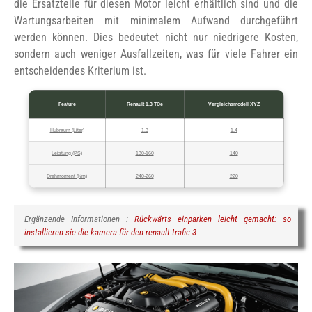
die Ersatzteile für diesen Motor leicht erhältlich sind und die
Wartungsarbeiten mit minimalem Aufwand durchgeführt
werden können. Dies bedeutet nicht nur niedrigere Kosten,
sondern auch weniger Ausfallzeiten, was für viele Fahrer ein
entscheidendes Kriterium ist.
Feature
Renault 1.3 TCe
Vergleichsmodell XYZ
Hubraum (Liter)
1.3
1.4
Leistung (PS)
130-160
140
Drehmoment (Nm)
240-260
220
Ergänzende Informationen :
Rückwärts einparken leicht gemacht: so
installieren sie die kamera für den renault trafic 3