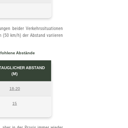
rungen beider Verkehrssituationen
n (50 km/h) der Abstand variieren
mpfohlene Abstände
TAUGLICHER ABSTAND
(M)
18-20
15
n, aber in der Praxis immer wieder