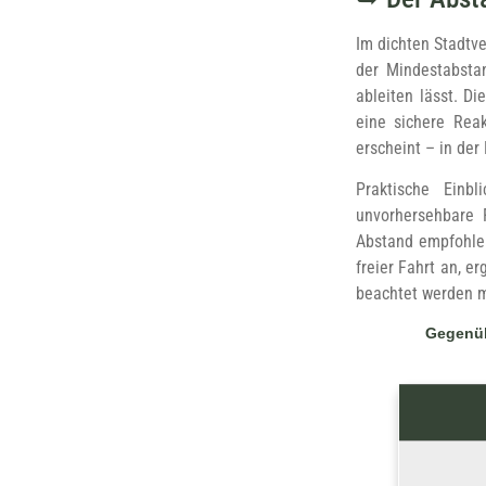
Im dichten Stadtve
der Mindestabsta
ableiten lässt. D
eine sichere Rea
erscheint – in de
Praktische Einb
unvorhersehbare 
Abstand empfohlen
freier Fahrt an, e
beachtet werden 
Gegenüb