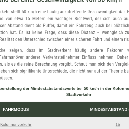
rkehr stellt 50 km/h eine häufig anzutreffende Geschwindigkeit dar. B
nd von etwa 15 Metern ein wichtiger Richtwert, der sich auch au
ieser Abstand dient als Puffer, damit ein Fahrzeug auch bei plötz
ktion hat. Es ist keine Frage, dass diese Distanz – wenngleich 
r Realität den Unterschied zwischen einer sicheren Fahrt und einem 
licke zeigen, dass im Stadtverkehr häufig andere Faktoren 
Fahrmanöver anderer Verkehrsteilnehmer Einfluss nehmen. Daher
, als es die reine Berechnung vorgibt. Schaut man sich den Vergle
rgeben sich signifikante Unterschiede, die nicht nur auf der Theorie b
müssen.
erstellung der Mindestabstandswerte bei 50 km/h in der Kolonne u
Stadtverkehr
FAHRMODUS
MINDESTABSTAND 
Kolonnenverkehr
15