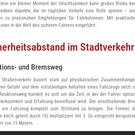
chon ein kleiner Moment der Unachtsamkeit kann großes Risiko be
iedene Aspekte, die im täglichen Verkehr eine Rolle spielen – a
in zu praxisnahen Empfehlungen für Fahrkolonnen. Mit praktisch
Leser in die Welt des sicheren Fahrens eingeführt.
herheitsabstand im Stadtverkehr
tions- und Bremsweg
 Straßenverkehr basiert stark auf physikalischen Zusammenhäng
er Gefahr und dem vollständigen Anhalten eines Fahrzeugs setzt 
aktionsweg handelt es sich um die Zeit, in der der Fahrer optisch
merksamkeit und Erfahrung beeinflusst wird. Der anschließende B
 ein Fahrzeug komplett zum Stillstand zu bringen. Die Formel, di
n km/h geteilt durch 10) multipliziert mit 3. So entspricht beispie
t von 15 Metern.