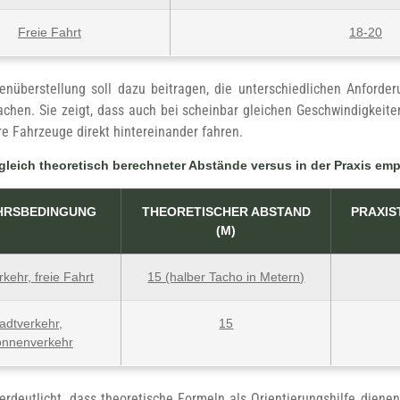
Freie Fahrt
18-20
enüberstellung soll dazu beitragen, die unterschiedlichen Anforde
achen. Sie zeigt, dass auch bei scheinbar gleichen Geschwindigkeite
e Fahrzeuge direkt hintereinander fahren.
gleich theoretisch berechneter Abstände versus in der Praxis e
HRSBEDINGUNG
THEORETISCHER ABSTAND
PRAXIS
(M)
rkehr, freie Fahrt
15 (halber Tacho in Metern)
adtverkehr,
15
onnenverkehr
erdeutlicht, dass theoretische Formeln als Orientierungshilfe diene