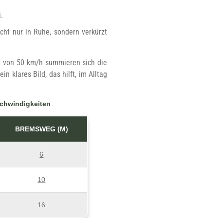
.
cht nur in Ruhe, sondern verkürzt
it von 50 km/h summieren sich die
 klares Bild, das hilft, im Alltag
chwindigkeiten
BREMSWEG (M)
6
10
16