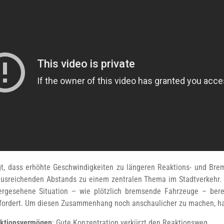
t, dass erhöhte Geschwindigkeiten zu längeren Reaktions- und Bre
ausreichenden Abstands zu einem zentralen Thema im Stadtverkehr. 
ergesehene Situation – wie plötzlich bremsende Fahrzeuge – ber
rfordert. Um diesen Zusammenhang noch anschaulicher zu machen, habe
aktionsvermögen
: Gute Konzentration verkürzt den Reaktionsweg.