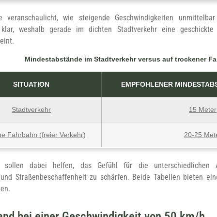
e veranschaulicht, wie steigende Geschwindigkeiten unmittelba
d klar, weshalb gerade im dichten Stadtverkehr eine geschickt
eint.
Mindestabstände im Stadtverkehr versus auf trockener F
SITUATION
EMPFOHLENER MINDESTABST
Stadtverkehr
15 Meter
e Fahrbahn (freier Verkehr)
20-25 Met
e sollen dabei helfen, das Gefühl für die unterschiedlichen
 und Straßenbeschaffenheit zu schärfen. Beide Tabellen bieten ein
hen.
and bei einer Geschwindigkeit von 50 km/h