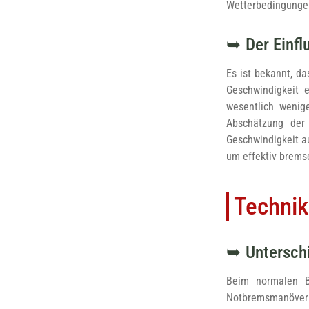
Wetterbedingungen
Der Einf
Es ist bekannt, d
Geschwindigkeit 
wesentlich wenig
Abschätzung der
Geschwindigkeit a
um effektiv brems
Techni
Untersch
Beim normalen Br
Notbremsmanöver d