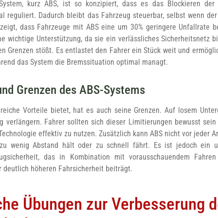
-System, kurz ABS, ist so konzipiert, dass es das Blockieren de
l reguliert. Dadurch bleibt das Fahrzeug steuerbar, selbst wenn de
zeigt, dass Fahrzeuge mit ABS eine um 30% geringere Unfallrate 
ne wichtige Unterstützung, da sie ein verlässliches Sicherheitsnetz
n Grenzen stößt. Es entlastet den Fahrer ein Stück weit und ermögli
hrend das System die Bremssituation optimal managt.
 und Grenzen des ABS-Systems
eiche Vorteile bietet, hat es auch seine Grenzen. Auf losem Unte
verlängern. Fahrer sollten sich dieser Limitierungen bewusst sein
echnologie effektiv zu nutzen. Zusätzlich kann ABS nicht vor jeder Ar
u wenig Abstand hält oder zu schnell fährt. Es ist jedoch ein u
ugsicherheit, das in Kombination mit vorausschauendem Fahre
 deutlich höheren Fahrsicherheit beiträgt.
che Übungen zur Verbesserung d