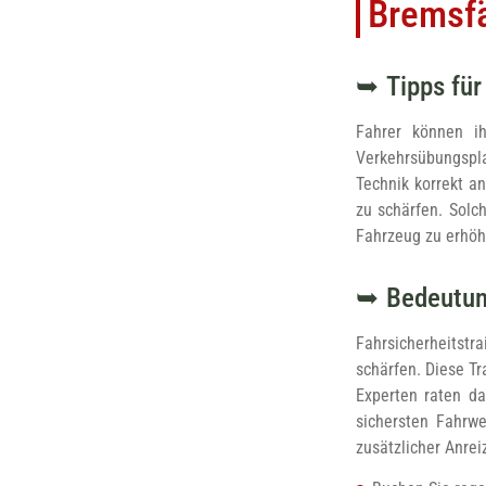
Bremsfä
Tipps fü
Fahrer können ih
Verkehrsübungspla
Technik korrekt a
zu schärfen. Solc
Fahrzeug zu erhöhe
Bedeutun
Fahrsicherheitstr
schärfen. Diese T
Experten raten da
sichersten Fahrwe
zusätzlicher Anrei