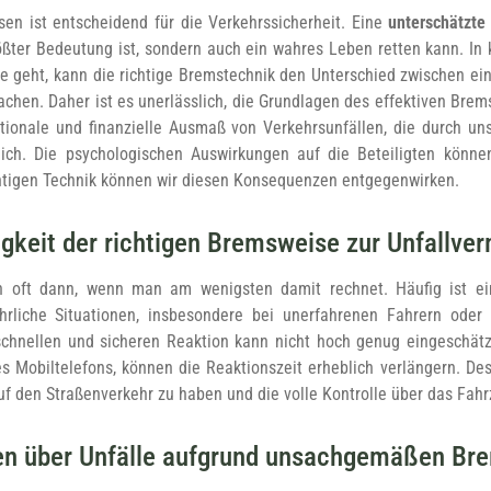
sen ist entscheidend für die Verkehrssicherheit. Eine
unterschätzte
ößter Bedeutung ist, sondern auch ein wahres Leben retten kann. I
e geht, kann die richtige Bremstechnik den Unterschied zwischen ein
hen. Daher ist es unerlässlich, die Grundlagen des effektiven Bre
tionale und finanzielle Ausmaß von Verkehrsunfällen, die durch 
lich. Die psychologischen Auswirkungen auf die Beteiligten könne
chtigen Technik können wir diesen Konsequenzen entgegenwirken.
gkeit der richtigen Bremsweise zur Unfallve
n oft dann, wenn man am wenigsten damit rechnet. Häufig ist 
hrliche Situationen, insbesondere bei unerfahrenen Fahrern oder 
chnellen und sicheren Reaktion kann nicht hoch genug eingeschät
s Mobiltelefons, können die Reaktionszeit erheblich verlängern. Des
f den Straßenverkehr zu haben und die volle Kontrolle über das Fah
ken über Unfälle aufgrund unsachgemäßen Br