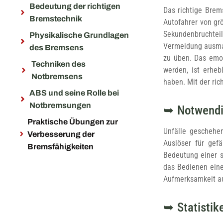
Bedeutung der richtigen
Das richtige Brem
Bremstechnik
Autofahrer von gr
Sekundenbruchteil
Physikalische Grundlagen
Vermeidung ausmac
des Bremsens
zu üben. Das emo
Techniken des
werden, ist erheb
Notbremsens
haben. Mit der ri
ABS und seine Rolle bei
Notbremsungen
Notwendi
Praktische Übungen zur
Unfälle geschehe
Verbesserung der
Auslöser für gefä
Bremsfähigkeiten
Bedeutung einer s
das Bedienen eine
Aufmerksamkeit au
Statisti