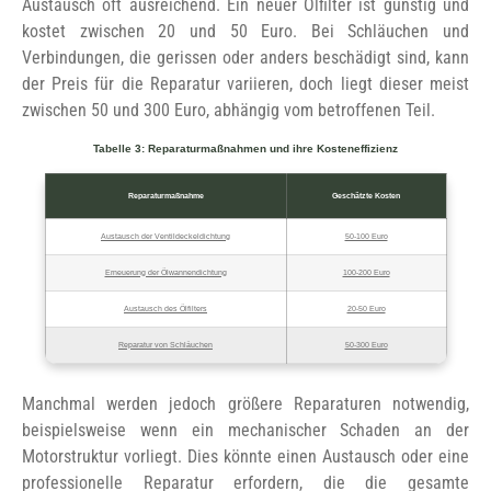
Austausch oft ausreichend. Ein neuer Ölfilter ist günstig und
kostet zwischen 20 und 50 Euro. Bei Schläuchen und
Verbindungen, die gerissen oder anders beschädigt sind, kann
der Preis für die Reparatur variieren, doch liegt dieser meist
zwischen 50 und 300 Euro, abhängig vom betroffenen Teil.
Tabelle 3: Reparaturmaßnahmen und ihre Kosteneffizienz
Reparaturmaßnahme
Geschätzte Kosten
Austausch der Ventildeckeldichtung
50-100 Euro
Erneuerung der Ölwannendichtung
100-200 Euro
Austausch des Ölfilters
20-50 Euro
Reparatur von Schläuchen
50-300 Euro
Manchmal werden jedoch größere Reparaturen notwendig,
beispielsweise wenn ein mechanischer Schaden an der
Motorstruktur vorliegt. Dies könnte einen Austausch oder eine
professionelle Reparatur erfordern, die die gesamte