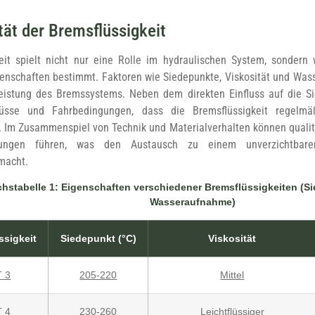
tät der Bremsflüssigkeit
eit spielt nicht nur eine Rolle im hydraulischen System, sondern
genschaften bestimmt. Faktoren wie Siedepunkte, Viskosität und Wa
Leistung des Bremssystems. Neben dem direkten Einfluss auf die S
üsse und Fahrbedingungen, dass die Bremsflüssigkeit regelmäß
. Im Zusammenspiel von Technik und Materialverhalten können qualit
hungen führen, was den Austausch zu einem unverzichtbare
macht.
chstabelle 1: Eigenschaften verschiedener Bremsflüssigkeiten (Si
Wasseraufnahme)
ssigkeit
Siedepunkt (°C)
Viskosität
 3
205-220
Mittel
 4
230-260
Leichtflüssiger