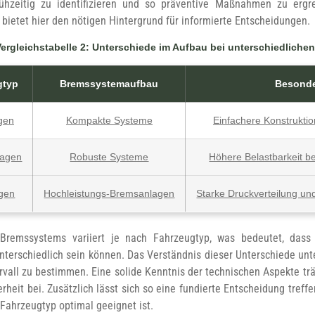
rühzeitig zu identifizieren und so präventive Maßnahmen zu ergr
 bietet hier den nötigen Hintergrund für informierte Entscheidungen.
Vergleichstabelle 2: Unterschiede im Aufbau bei unterschiedlich
gtyp
Bremssystemaufbau
Besonde
gen
Kompakte Systeme
Einfachere Konstrukti
agen
Robuste Systeme
Höhere Belastbarkeit b
gen
Hochleistungs-Bremsanlagen
Starke Druckverteilung un
 Bremssystems variiert je nach Fahrzeugtyp, was bedeutet, das
nterschiedlich sein können. Das Verständnis dieser Unterschiede unt
ervall zu bestimmen. Eine solide Kenntnis der technischen Aspekte tr
erheit bei. Zusätzlich lässt sich so eine fundierte Entscheidung treff
 Fahrzeugtyp optimal geeignet ist.