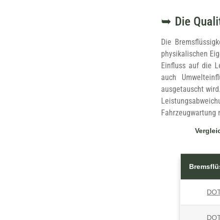
Die Quali
Die Bremsflüssigk
physikalischen Ei
Einfluss auf die 
auch Umwelteinfl
ausgetauscht wird
Leistungsabweic
Fahrzeugwartung 
Verglei
Bremsflü
DOT
DOT