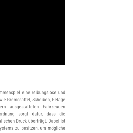
mmenspiel eine reibungslose und
wie Bremssättel, Scheiben, Beläge
rn ausgestatteten Fahrzeugen
ordnung sorgt dafür, dass die
lischen Druck überträgt. Dabei ist
Systems zu besitzen, um mögliche