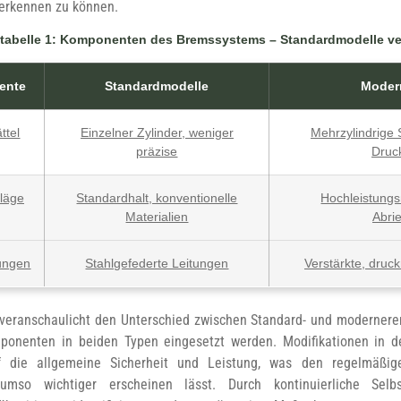
 erkennen zu können.
stabelle 1: Komponenten des Bremssystems – Standardmodelle v
ente
Standardmodelle
Moder
ttel
Einzelner Zylinder, weniger
Mehrzylindrige 
präzise
Druck
läge
Standardhalt, konventionelle
Hochleistungs
Materialien
Abrie
ungen
Stahlgefederte Leitungen
Verstärkte, druc
 veranschaulicht den Unterschied zwischen Standard- und modernere
ponenten in beiden Typen eingesetzt werden. Modifikationen in
f die allgemeine Sicherheit und Leistung, was den regelmäßi
 umso wichtiger erscheinen lässt. Durch kontinuierliche Selb