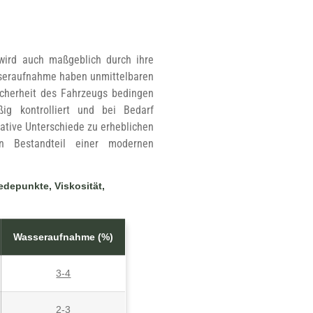
 wird auch maßgeblich durch ihre
sseraufnahme haben unmittelbaren
icherheit des Fahrzeugs bedingen
ig kontrolliert und bei Bedarf
ative Unterschiede zu erheblichen
n Bestandteil einer modernen
edepunkte, Viskosität,
Wasseraufnahme (%)
3-4
2-3