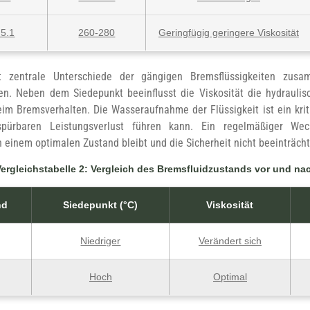
5.1
260-280
Geringfügig geringere Viskosität
t zentrale Unterschiede der gängigen Bremsflüssigkeiten zus
en. Neben dem Siedepunkt beeinflusst die Viskosität die hydraulis
eim Bremsverhalten. Die Wasseraufnahme der Flüssigkeit ist ein kriti
pürbaren Leistungsverlust führen kann. Ein regelmäßiger Wec
n einem optimalen Zustand bleibt und die Sicherheit nicht beeinträcht
Vergleichstabelle 2: Vergleich des Bremsfluidzustands vor und n
nd
Siedepunkt (°C)
Viskosität
Niedriger
Verändert sich
Hoch
Optimal