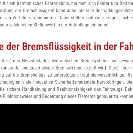
h für ein harmonisches Fahrerlebnis, bei dem sich Fahrer und Beifah
rüfung der Bremsflüssigkeit kann dabei als eine der wirkungsvolls
en im Vorfeld zu minimieren. Dabei stellen sich viele Fragen, ins
inen solch hohen Stellenwert in der Autopflege einnimmt.
le der Bremsflüssigkeit in der Fa
eit ist das Herzstück des hydraulischen Bremssystems und gewähr
konstante und zuverlässige Bremswirkung erzielt wird. Durch ihre F
ng auf die Bremsbeläge zu unterstützen, trägt sie wesentlich zur 
nologien viele innovative Sicherheitsmerkmale hervorbringen, blei
 die sichere Handhabung und Reaktionsfähigkeit des Fahrzeugs. Dahe
e Funktionsweise und Bedeutung dieses Elements genauer zu kennen